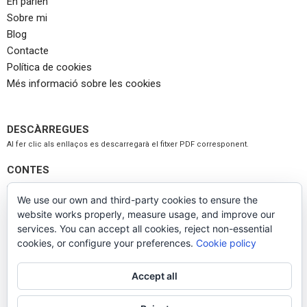
En parlen
Sobre mi
Blog
Contacte
Política de cookies
Més informació sobre les cookies
DESCÀRREGUES
Al fer clic als enllaços es descarregarà el fitxer PDF corresponent.
CONTES
El tio Antònio
We use our own and third-party cookies to ensure the
No estem sols
website works properly, measure usage, and improve our
No m’estranya
services. You can accept all cookies, reject non-essential
La cita
cookies, or configure your preferences.
Cookie policy
Llop busca caputxeta
Accept all
PROPOSTES DIDÀCTIQUES