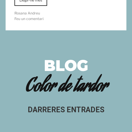
Llegir-ne més
Rosana Andreu
Feu un comentari
BLOG
Color de tardor
DARRERES ENTRADES