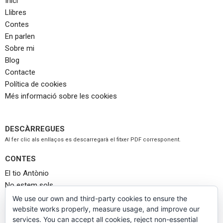
Inici
Llibres
Contes
En parlen
Sobre mi
Blog
Contacte
Política de cookies
Més informació sobre les cookies
DESCÀRREGUES
Al fer clic als enllaços es descarregarà el fitxer PDF corresponent.
CONTES
El tio Antònio
No estem sols
No m’estranya
We use our own and third-party cookies to ensure the
La cita
website works properly, measure usage, and improve our
services. You can accept all cookies, reject non-essential
Llop busca caputxeta