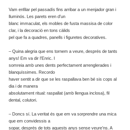
Vam enfilar pel passadís fins arribar a un menjador gran i
lluminós. Les parets eren d’un
blanc immaculat, els mobles de fusta massisa de color
clar, i la decoració en tons càlids
pel que fa a quadres, panells i figuretes decoratives.
– Quina alegria que ens tornem a veure, després de tants
anys! Em va dir l’Enric. I
somreia amb unes dents perfectament arrenglerades i
blanquíssimes. Recordo
haver sentit a dir que se les raspallava ben bé sis cops al
dia i de manera
absolutament ritual: raspallat (amb llengua inclosa), fil
dental, colutori.
– Doncs sí. La veritat és que em va sorprendre una mica
que em convidessis a
sopar, després de tots aquests anys sense veure’ns. A