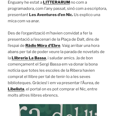
Enguany he estat a
LITTERARUM
no com a
programadora, com l’any passat, sinó com a escriptora,
presentant
Les Aventures d’en Nic.
Us explico una
mica com va anar.
Des de l’organització m’havien convidat a fer la
presentació a l’escenari de la Plaça de Dalt, dins de
l’espai de
Ràdio Móra d’Ebre
. Vaig arribar una hora
abans per tal de poder veure la parada de novetats de
la
Llibreria La Bassa
, i saludar amics. Ja de bon
començament el Sergi Bassa em va donar la bona
notícia que totes les escoles de la Ribera havien
comprat el llibre per tal de tenir-lo a les seves
biblioteques. Gràcies! i em va presentar l’Àurea, de
Libelista
, el portal on es pot comprar el Nic, entre
molts altres llibres ebrencs.