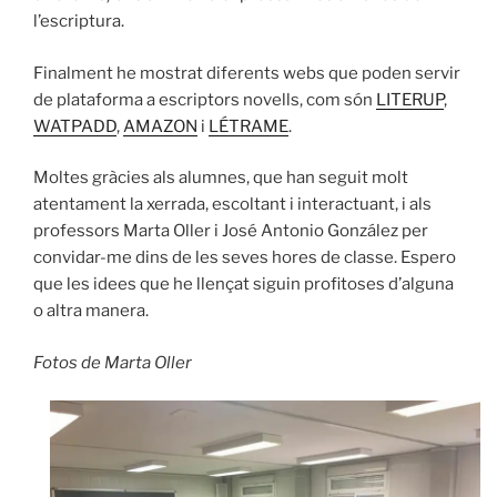
l’escriptura.
Finalment he mostrat diferents webs que poden servir
de plataforma a escriptors novells, com són
LITERUP
,
WATPADD
,
AMAZON
i
LÉTRAME
.
Moltes gràcies als alumnes, que han seguit molt
atentament la xerrada, escoltant i interactuant, i als
professors Marta Oller i José Antonio González per
convidar-me dins de les seves hores de classe. Espero
que les idees que he llençat siguin profitoses d’alguna
o altra manera.
Fotos de Marta Oller