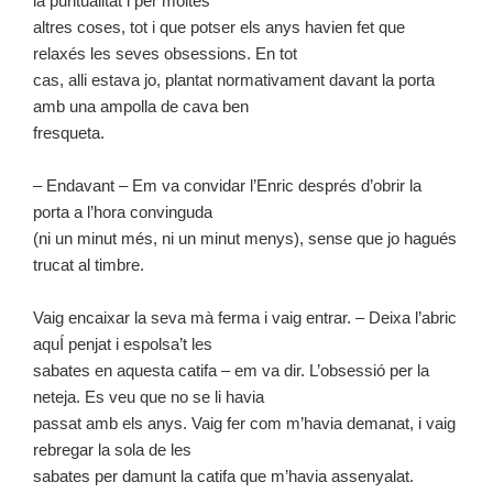
la puntualitat i per moltes
altres coses, tot i que potser els anys havien fet que
relaxés les seves obsessions. En tot
cas, alli estava jo, plantat normativament davant la porta
amb una ampolla de cava ben
fresqueta.
– Endavant – Em va convidar l’Enric després d’obrir la
porta a l’hora convinguda
(ni un minut més, ni un minut menys), sense que jo hagués
trucat al timbre.
Vaig encaixar la seva mà ferma i vaig entrar. – Deixa l’abric
aquÍ penjat i espolsa’t les
sabates en aquesta catifa – em va dir. L’obsessió per la
neteja. Es veu que no se li havia
passat amb els anys. Vaig fer com m’havia demanat, i vaig
rebregar la sola de les
sabates per damunt la catifa que m’havia assenyalat.