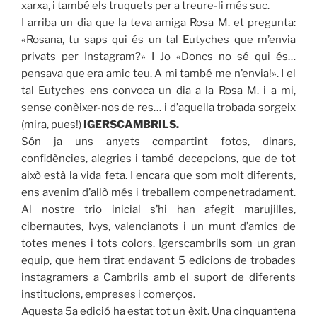
xarxa, i també els truquets per a treure-li més suc.
I arriba un dia que la teva amiga Rosa M. et pregunta:
«Rosana, tu saps qui és un tal Eutyches que m’envia
privats per Instagram?» I Jo «Doncs no sé qui és…
pensava que era amic teu. A mi també me n’envia!». I el
tal Eutyches ens convoca un dia a la Rosa M. i a mi,
sense conèixer-nos de res… i d’aquella trobada sorgeix
(mira, pues!)
IGERSCAMBRILS.
Són ja uns anyets compartint fotos, dinars,
confidències, alegries i també decepcions, que de tot
això està la vida feta. I encara que som molt diferents,
ens avenim d’allò més i treballem compenetradament.
Al nostre trio inicial s’hi han afegit marujilles,
cibernautes, Ivys, valencianots i un munt d’amics de
totes menes i tots colors. Igerscambrils som un gran
equip, que hem tirat endavant 5 edicions de trobades
instagramers a Cambrils amb el suport de diferents
institucions, empreses i comerços.
Aquesta 5a edició ha estat tot un èxit. Una cinquantena