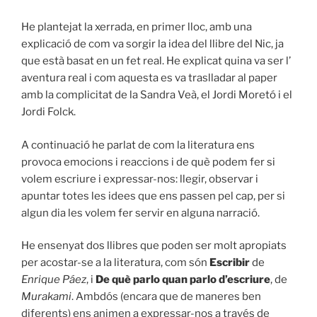
He plantejat la xerrada, en primer lloc, amb una
explicació de com va sorgir la idea del llibre del Nic, ja
que està basat en un fet real. He explicat quina va ser l’
aventura real i com aquesta es va traslladar al paper
amb la complicitat de la Sandra Veà, el Jordi Moretó i el
Jordi Folck.
A continuació he parlat de com la literatura ens
provoca emocions i reaccions i de què podem fer si
volem escriure i expressar-nos: llegir, observar i
apuntar totes les idees que ens passen pel cap, per si
algun dia les volem fer servir en alguna narració.
He ensenyat dos llibres que poden ser molt apropiats
per acostar-se a la literatura, com són
Escribir
de
Enrique Páez
, i
De què parlo quan parlo d’escriure
, de
Murakami
. Ambdós (encara que de maneres ben
diferents) ens animen a expressar-nos a través de