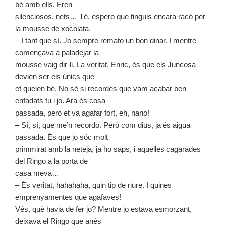
bé amb ells. Eren
silenciosos, nets… Té, espero que tinguis encara racó per
la mousse de xocolata.
– I tant que sí. Jo sempre remato un bon dinar. I mentre
començava a paladejar la
mousse vaig dir-li. La veritat, Enric, és que els Juncosa
devien ser els únics que
et queien bé. No sé si recordes que vam acabar ben
enfadats tu i jo. Ara és cosa
passada, però et va agafar fort, eh, nano!
– Sí, sí, que me’n recordo. Però com dius, ja és aigua
passada. És que jo sóc molt
primmirat amb la neteja, ja ho saps, i aquelles cagarades
del Ringo a la porta de
casa meva…
– És veritat, hahahaha, quin tip de riure. I quines
emprenyamentes que agafaves!
Vés, què havia de fer jo? Mentre jo estava esmorzant,
deixava el Ringo que anés