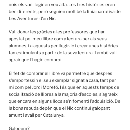
nois els van llegir en veu alta. Les tres històries eren
ben diferents, però seguien molt bé la línia narrativa de
Les Aventures d’en Nic.
Vull donar les gràcies a les professores que han
apostat pel meu llibre com a lectura per als seus
alumnes, i a aquests per llegir-lo i crear unes històries
tan estimulants a partir de la seva lectura. També vull
agrair que l’hagin comprat.
El fet de comprar el llibre va permetre que després
s’emportessin el seu exemplar signat a casa, tant per
mi com pel Jordi Moretó. I és que en aquests temps de
socialització de llibres a la majoria d’escoles, s’agraeix
que encara en alguns llocs se’n fomenti l’adquisició. De
la bona rebuda depèn que el Nic continuï galopant
amunt i avall per Catalunya.
Galopem?