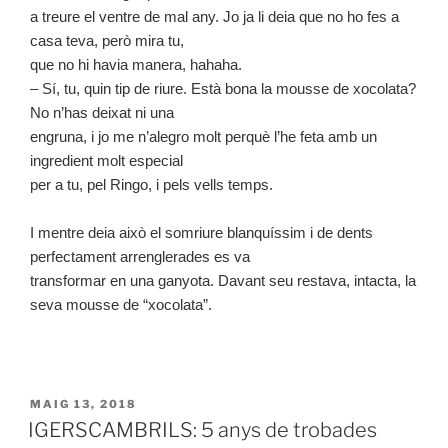
a treure el ventre de mal any. Jo ja li deia que no ho fes a
casa teva, però mira tu,
que no hi havia manera, hahaha.
– Sí, tu, quin tip de riure. Està bona la mousse de xocolata?
No n’has deixat ni una
engruna, i jo me n’alegro molt perquè l’he feta amb un
ingredient molt especial
per a tu, pel Ringo, i pels vells temps.
I mentre deia això el somriure blanquíssim i de dents
perfectament arrenglerades es va
transformar en una ganyota. Davant seu restava, intacta, la
seva mousse de “xocolata”.
MAIG 13, 2018
IGERSCAMBRILS: 5 anys de trobades