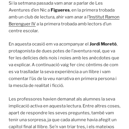
Si la setmana passada vam anar a parlar de Les
Aventures d’en Nic a
Figueres
, en la primera trobada
amb un club de lectura, ahir vam anar a l’
Institut Ramon
Berenguer IV
a la primera trobada amb lectors d’un
centre escolar.
En aquesta ocasió em va acompanyar el
Jordi Moretó
,
protagonista de dues potes de l’aventura real, que va
fer les delícies dels nois i noies amb les anècdotes que
va explicar. A continuació vaig fer cinc cèntims de com
es va traslladar la seva experiència a un llibre i vam
comentar l’ús de la veu narrativa en primera persona i
la mescla de realitat i ficció.
Les professores havien demanat als alumnes la seva
implicació activa en aquesta lectura. Entre altres coses,
apart de respondre les seves preguntes, també vam
tenir una sorpresa, ja que cada alumne havia afegit un
capítol final al llibre. Se’n van triar tres, i els mateixos