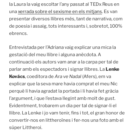
la Laura la vaig escoltar l’any passat al TEDx Reus en
una
xerrada sobre el sexisme en els mitjans
. Es van
presentar diversos llibres més, tant de narrativa, com
de poesia i assaig, tots interessants i, sobretot, 100%
ebrencs.
Entrevistada per l’Adriana vaig explicar una mica la
gestació del meu llibre i alguna anècdota. A
continuació els autors vam anar a la carpa per tal de
parlar amb els espectadors i signar llibres. La
Lenke
Kovács
, coeditora de
Ara ve Nadal
(Afers), em va
explicar que la seva mare havia comprat el meu Nic
perquè li havia agradat la portada i li havia fet gràcia
l’argument, i que l’estava llegint amb molt de gust.
Evidentment, trobarem un dia per tal de signar-li el
llibre. La Lenke i jo vam tenir, fins i tot, el gran honor de
convertir-nos en littheroïnes i fer-nos una foto amb el
súper Littheroi.