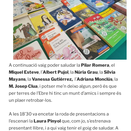
A continuació vaig poder saludar la
Pilar Romera
, el
Miquel Esteve
, l’
Albert Pujol
, la
Núria Grau
, la
Sílvia
Mayans
, la
Vanessa Gutiérrez,
l’
Adriana Monclús
, la
M. Josep Clua
, i potser me’n deixo algun, però és que
per terres de l’Ebre hi tinc un munt d’amics i sempre és
un plaer retrobar-los.
A les 18’30 va encetar la roda de presentacions a
l’escenari la
Laura Pinyol
que, com jo, s’estrenava
presentant llibre, i a qui vaig tenir el goig de saludar. A