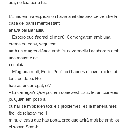
ara, no feia per a tu…
L’Enric em va explicar on havia anat després de vendre la
casa del barri i mentrestant
anava parant taula.
– Espero que t’agradi el menú. Començarem amb una
crema de ceps, seguirem
amb un magret d’ànec amb fruits vermells i acabarem amb
una mousse de
xocolata.
– M’agrada molt, Enric. Però no t’hauries d’haver molestat
tant, de debó. Ho
hauràs encarregat, oi?
– Encarregar? Que poc em coneixes! Estic fet un cuinetes,
jo. Quan em poso a
cuinar se m’obliden tots els problemes, és la manera més
fàcil de relaxar-me. I
mira, el cava que has portat crec que anirà molt bé amb tot
el sopar. Som-hi