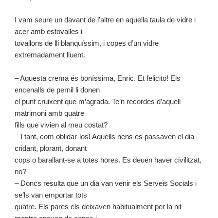
I vam seure un davant de l’altre en aquella taula de vidre i
acer amb estovalles i
tovallons de lli blanquíssim, i copes d’un vidre
extremadament lluent.
– Aquesta crema és boníssima, Enric. Et felicito! Els
encenalls de pernil li donen
el punt cruixent que m’agrada. Te’n recordes d’aquell
matrimoni amb quatre
fills que vivien al meu costat?
– I tant, com oblidar-los! Aquells nens es passaven el dia
cridant, plorant, donant
cops o barallant-se a totes hores. Es deuen haver civilitzat,
no?
– Doncs resulta que un dia van venir els Serveis Socials i
se’ls van emportar tots
quatre. Els pares els deixaven habitualment per la nit