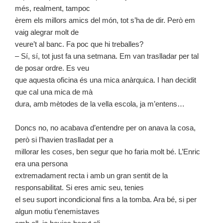
més, realment, tampoc
èrem els millors amics del món, tot s’ha de dir. Però em
vaig alegrar molt de
veure’t al banc. Fa poc que hi treballes?
– Sí, sí, tot just fa una setmana. Em van traslladar per tal
de posar ordre. Es veu
que aquesta oficina és una mica anàrquica. I han decidit
que cal una mica de mà
dura, amb mètodes de la vella escola, ja m’entens…
Doncs no, no acabava d’entendre per on anava la cosa,
però si l’havien traslladat per a
millorar les coses, ben segur que ho faria molt bé. L’Enric
era una persona
extremadament recta i amb un gran sentit de la
responsabilitat. Si eres amic seu, tenies
el seu suport incondicional fins a la tomba. Ara bé, si per
algun motiu t’enemistaves