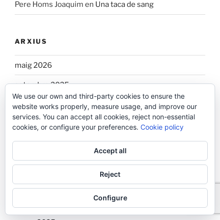
Pere Homs Joaquim
en
Una taca de sang
ARXIUS
maig 2026
setembre 2025
We use our own and third-party cookies to ensure the
agost 2025
website works properly, measure usage, and improve our
services. You can accept all cookies, reject non-essential
juliol 2025
cookies, or configure your preferences.
Cookie policy
maig 2025
Accept all
abril 2025
Reject
març 2025
Configure
febrer 2025