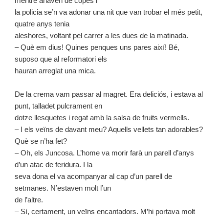
mentre anaven de copes i
la policia se’n va adonar una nit que van trobar el més petit,
quatre anys tenia
aleshores, voltant pel carrer a les dues de la matinada.
– Què em dius! Quines penques uns pares així! Bé,
suposo que al reformatori els
hauran arreglat una mica.
De la crema vam passar al magret. Era deliciós, i estava al
punt, talladet pulcrament en
dotze llesquetes i regat amb la salsa de fruits vermells.
– I els veïns de davant meu? Aquells vellets tan adorables?
Què se n’ha fet?
– Oh, els Juncosa. L’home va morir farà un parell d’anys
d’un atac de feridura. I la
seva dona el va acompanyar al cap d’un parell de
setmanes. N’estaven molt l’un
de l’altre.
– Sí, certament, un veïns encantadors. M’hi portava molt