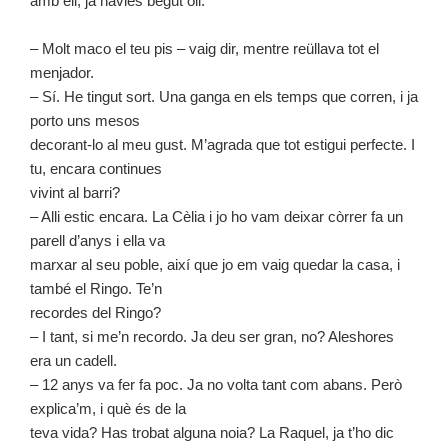
amb ell, ja havies begut oli.
– Molt maco el teu pis – vaig dir, mentre reüllava tot el
menjador.
– Sí. He tingut sort. Una ganga en els temps que corren, i ja
porto uns mesos
decorant-lo al meu gust. M’agrada que tot estigui perfecte. I
tu, encara continues
vivint al barri?
– Alli estic encara. La Cèlia i jo ho vam deixar còrrer fa un
parell d’anys i ella va
marxar al seu poble, així que jo em vaig quedar la casa, i
també el Ringo. Te’n
recordes del Ringo?
– I tant, si me’n recordo. Ja deu ser gran, no? Aleshores
era un cadell.
– 12 anys va fer fa poc. Ja no volta tant com abans. Però
explica’m, i què és de la
teva vida? Has trobat alguna noia? La Raquel, ja t’ho dic