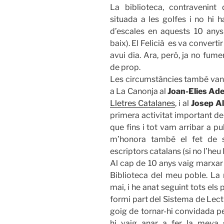
La biblioteca, contravenint 
situada a les golfes i no hi h
d’escales en aquests 10 anys 
baix). El Felicià es va converti
avui dia. Ara, però, ja no fum
de prop.
Les circumstàncies també van 
a La Canonja al
Joan-Elies Adel
Lletres Catalanes
, i al
Josep Al
primera activitat important de
que fins i tot vam arribar a pu
m’honora també el fet de s
escriptors catalans (si no l’heu l
Al cap de 10 anys vaig marxar 
Biblioteca del meu poble. La 
mai, i he anat seguint tots els
formi part del Sistema de Lectu
goig de tornar-hi convidada pe
hi vaig anar a fer la meva s