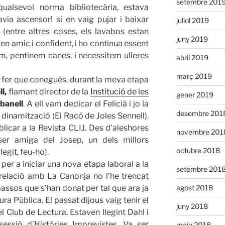
setembre 201
qualsevol norma bibliotecària, estava
avia ascensor! si en vaig pujar i baixar
juliol 2019
(entre altres coses, els lavabos estan
juny 2019
r en amic i confident, i ho continua essent
em, pentinem canes, i necessitem ulleres
abril 2019
març 2019
fer que conegués, durant la meva etapa
l,
flamant director de la
Institució de les
gener 2019
banell
. A ell vam dedicar el Felicià i jo la
desembre 201
 dinamització (El Racó de Joles Sennell),
blicar a la Revista CLIJ. Des d’aleshores
novembre 201
er amiga del Josep, un dels millors
octubre 2018
legit, feu-ho).
per a iniciar una nova etapa laboral a la
setembre 201
relació amb La Canonja no l’he trencat
agost 2018
 passos que s’han donat per tal que ara ja
ra Pública. El passat dijous vaig tenir el
juny 2018
l Club de Lectura. Estaven llegint Dahl i
essió d’Històries Imprevistes. Va ser
maig 2018