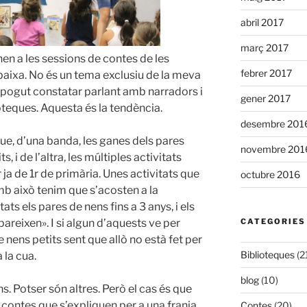
abril 2017
març 2017
nen a les sessions de contes de les
febrer 2017
aixa. No és un tema exclusiu de la meva
e pogut constatar parlant amb narradors i
gener 2017
ioteques. Aquesta és la tendència.
desembre 201
ue, d’una banda, les ganes dels pares
novembre 201
, i de l’altra, les múltiples activitats
 ja de 1r de primària. Unes activitats que
octubre 2016
mb això tenim que s’acosten a la
ts els pares de nens fins a 3 anys, i els
areixen». I si algun d’aquests ve per
CATEGORIES
 nens petits sent que allò no està fet per
Biblioteques
(2
 la cua.
blog
(10)
s. Potser són altres. Però el cas és que
s contes que s’expliquen per a una franja
Contes
(20)