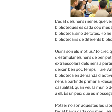
L’edat dels nens i nenes que ve
biblioteques és cada cop més b
biblioteca, sinó de totes. Ho h
bibliotecaris de diferents bibl
Quins són els motius? Jo crec q
d’estimular els nens de ben petits
extraescolars dels nens a partir
deixen ben poc temps lliure. A
biblioteca en demanda d’activita
nens a partir de primària «desap
casualitat, quan veu la munió de
a ell. És un peix que es mossega
Potser no són aquestes les raon
l’edat baixa cada cop més. I el