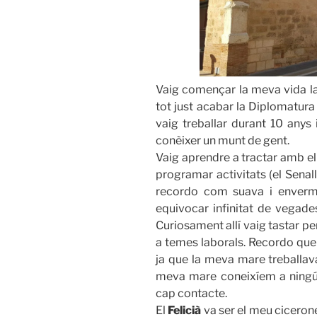
Vaig començar la meva vida la
tot just acabar la Diplomatur
vaig treballar durant 10 anys 
conèixer un munt de gent.
Vaig aprendre a tractar amb el p
programar activitats (el Senal
recordo com suava i enverm
equivocar infinitat de vegade
Curiosament allí vaig tastar pe
a temes laborals. Recordo que 
ja que la meva mare treballava 
meva mare coneixíem a ningú 
cap contacte.
El
Felicià
va ser el meu cicerone