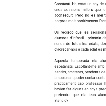
Constantí. Ha estat un any de r
unes sessions millors que le
aconseguit. Però no és mèri
sorprès molt positivament l’act
Us recordo que les sessions
alumnes d’infantil i primària 
nenes de totes les edats, des
d’adreçar-nos a cada edat és mo
Aquesta temporada els al
esbatanats. Escoltant-me amb l
sentits, amatents, pendents de 
emocionant poder contar conte
pràcticament cap professor 
havien fet alguns en anys pre
pretendre que els teus alum
atenció?