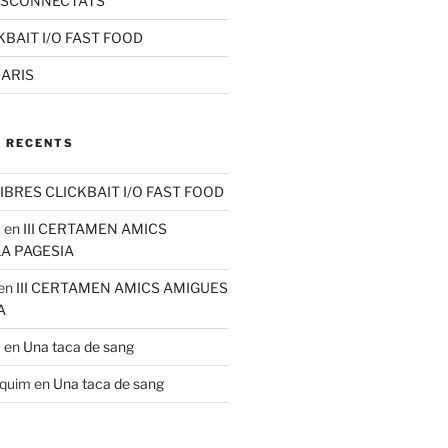
ESCONNECTATS
KBAIT I/O FAST FOOD
RARIS
 RECENTS
IBRES CLICKBAIT I/O FAST FOOD
u
en
III CERTAMEN AMICS
LA PAGESIA
en
III CERTAMEN AMICS AMIGUES
A
u
en
Una taca de sang
aquim
en
Una taca de sang