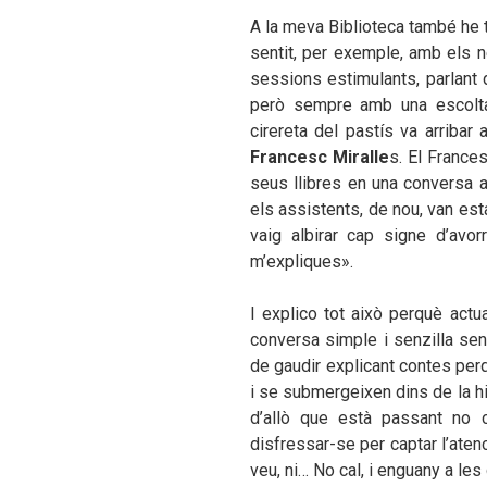
A la meva Biblioteca també he t
sentit, per exemple, amb els n
sessions estimulants, parlant d
però sempre amb una escolta 
cirereta del pastís va arribar 
Francesc Miralle
s. El Frances
seus llibres en una conversa 
els assistents, de nou, van es
vaig albirar cap signe d’avo
m’expliques».
I explico tot això perquè act
conversa simple i senzilla sen
de gaudir explicant contes per
i se submergeixen dins de la h
d’allò que està passant no c
disfressar-se per captar l’aten
veu, ni… No cal, i enguany a l