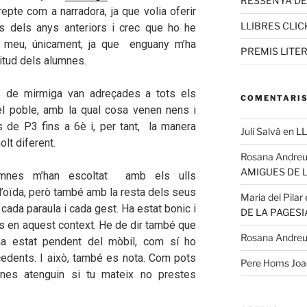
RESSENYA D
epte com a narradora, ja que volia oferir
LLIBRES CLIC
s dels anys anteriors i crec que ho he
t meu, únicament, ja que enguany m’ha
PREMIS LITE
itud dels alumnes.
 de mirmiga van adreçades a tots els
COMENTARIS
del poble, amb la qual cosa venen nens i
 de P3 fins a 6è i, per tant, la manera
Juli Salvà
en
LL
lt diferent.
Rosana Andre
AMIGUES DE 
umnes m’han escoltat amb els ulls
’oïda, però també amb la resta dels seus
Maria del Pilar
cada paraula i cada gest. Ha estat bonic i
DE LA PAGESI
s en aquest context. He de dir també que
Rosana Andre
ha estat pendent del mòbil, com sí ho
cedents. I això, també es nota. Com pots
Pere Homs Jo
nes atenguin si tu mateix no prestes