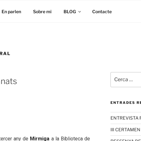
En parlen
Sobre mi
BLOG
Contacte
ORAL
anats
ENTRADES R
ENTREVISTA 
III CERTAMEN
tercer any de
Mirmiga
a la Biblioteca de