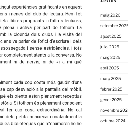
ARXIUS
ingut experiències gratificants en aquest
ens i nenes del club de lectura. Hem fet
maig 2026
els llibres proposats i d’altres lectures,
setembre 202
plena i activa per part de tothom. La
amb la cloenda dels clubs i la visita del
agost 2025
c ens va parlar de l’ofici d’escriure i dels
juliol 2025
assossegada i sense estridències, i tots
tar completament atents a la conversa. No
maig 2025
rriment ni de nervis, ni de «i a mi què
abril 2025
març 2025
ualment cada cop costa més gaudir d’una
se cap desviació a la pantalla del mòbil,
febrer 2025
què els oients estan plenament receptius
gener 2025
istòria. Si tothom és plenament conscient
al fer cap cosa extraordinària. No cal
novembre 202
ció dels petits, ni aixecar constantment la
octubre 2024
es dues biblioteques que m’enamoren ho he