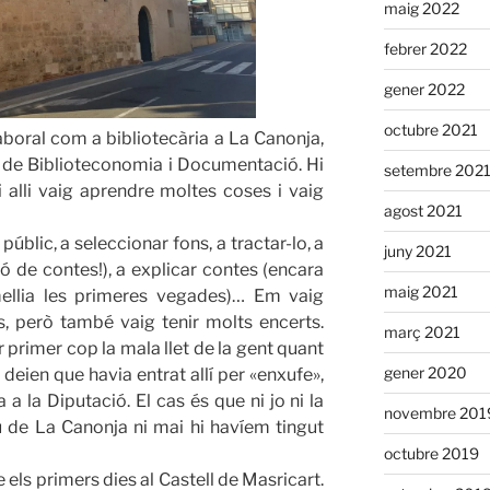
maig 2022
febrer 2022
gener 2022
octubre 2021
boral com a bibliotecària a La Canonja,
a de Biblioteconomia i Documentació. Hi
setembre 202
i alli vaig aprendre moltes coses i vaig
agost 2021
úblic, a seleccionar fons, a tractar-lo, a
juny 2021
ló de contes!), a explicar contes (encara
maig 2021
ellia les primeres vegades)… Em vaig
s, però també vaig tenir molts encerts.
març 2021
r primer cop la mala llet de la gent quant
gener 2020
deien que havia entrat allí per «enxufe»,
a la Diputació. El cas és que ni jo ni la
novembre 201
de La Canonja ni mai hi havíem tingut
octubre 2019
 els primers dies al Castell de Masricart.