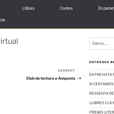
Llibres
Contes
En parle
cte
irtual
ENTRADES R
SEGÜENT
ENTREVISTA 
Club de lectura a Amposta
III CERTAMEN
RESSENYA D
LLIBRES CLIC
PREMIS LITE