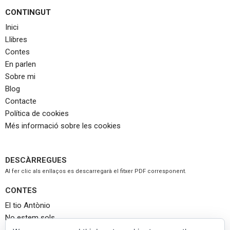
CONTINGUT
Inici
Llibres
Contes
En parlen
Sobre mi
Blog
Contacte
Política de cookies
Més informació sobre les cookies
DESCÀRREGUES
Al fer clic als enllaços es descarregarà el fitxer PDF corresponent.
CONTES
El tio Antònio
No estem sols