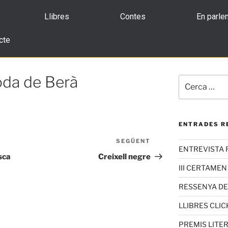
Llibres
Contes
En parle
cte
oda de Berà
ENTRADES R
SEGÜENT
ENTREVISTA 
sca
Creixell negre
III CERTAMEN
RESSENYA D
LLIBRES CLIC
PREMIS LITE