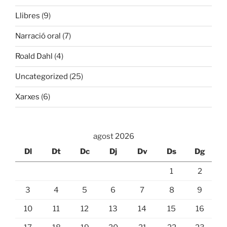
Llibres
(9)
Narració oral
(7)
Roald Dahl
(4)
Uncategorized
(25)
Xarxes
(6)
agost 2026
Dl
Dt
Dc
Dj
Dv
Ds
Dg
1
2
3
4
5
6
7
8
9
10
11
12
13
14
15
16