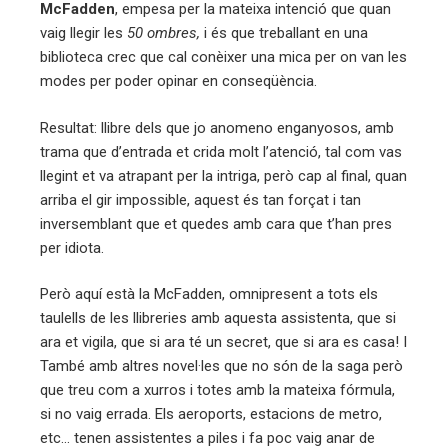
McFadden
, empesa per la mateixa intenció que quan
vaig llegir les
50 ombres,
i és que treballant en una
biblioteca crec que cal conèixer una mica per on van les
modes per poder opinar en conseqüència.
Resultat: llibre dels que jo anomeno enganyosos, amb
trama que d’entrada et crida molt l’atenció, tal com vas
llegint et va atrapant per la intriga, però cap al final, quan
arriba el gir impossible, aquest és tan forçat i tan
inversemblant que et quedes amb cara que t’han pres
per idiota.
Però aquí està la McFadden, omnipresent a tots els
taulells de les llibreries amb aquesta assistenta, que si
ara et vigila, que si ara té un secret, que si ara es casa! I
També amb altres novel·les que no són de la saga però
que treu com a xurros i totes amb la mateixa fórmula,
si no vaig errada. Els aeroports, estacions de metro,
etc… tenen assistentes a piles i fa poc vaig anar de