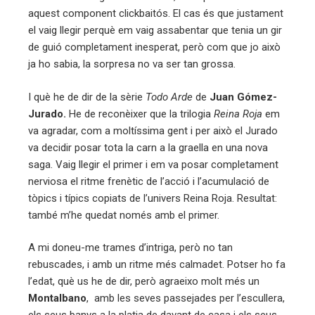
aquest component clickbaitós. El cas és que justament
el vaig llegir perquè em vaig assabentar que tenia un gir
de guió completament inesperat, però com que jo això
ja ho sabia, la sorpresa no va ser tan grossa.
I què he de dir de la sèrie
Todo Arde
de
Juan Gómez-
Jurado.
He de reconèixer que la trilogia
Reina Roja
em
va agradar, com a moltíssima gent i per això el Jurado
va decidir posar tota la carn a la graella en una nova
saga. Vaig llegir el primer i em va posar completament
nerviosa el ritme frenètic de l’acció i l’acumulació de
tòpics i típics copiats de l’univers Reina Roja. Resultat:
també m’he quedat només amb el primer.
A mi doneu-me trames d’intriga, però no tan
rebuscades, i amb un ritme més calmadet. Potser ho fa
l’edat, què us he de dir, però agraeixo molt més un
Montalbano
, amb les seves passejades per l’escullera,