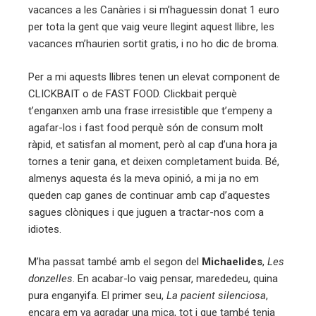
vacances a les Canàries i si m’haguessin donat 1 euro
per tota la gent que vaig veure llegint aquest llibre, les
vacances m’haurien sortit gratis, i no ho dic de broma.
Per a mi aquests llibres tenen un elevat component de
CLICKBAIT o de FAST FOOD. Clickbait perquè
t’enganxen amb una frase irresistible que t’empeny a
agafar-los i fast food perquè són de consum molt
ràpid, et satisfan al moment, però al cap d’una hora ja
tornes a tenir gana, et deixen completament buida. Bé,
almenys aquesta és la meva opinió, a mi ja no em
queden cap ganes de continuar amb cap d’aquestes
sagues clòniques i que juguen a tractar-nos com a
idiotes.
M’ha passat també amb el segon del
Michaelides
,
Les
donzelles
. En acabar-lo vaig pensar, marededeu, quina
pura enganyifa. El primer seu,
La pacient silenciosa
,
encara em va agradar una mica, tot i que també tenia