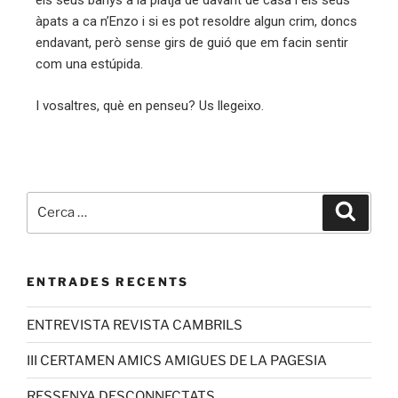
els seus banys a la platja de davant de casa i els seus
àpats a ca n’Enzo i si es pot resoldre algun crim, doncs
endavant, però sense girs de guió que em facin sentir
com una estúpida.
I vosaltres, què en penseu? Us llegeixo.
ENTRADES RECENTS
ENTREVISTA REVISTA CAMBRILS
III CERTAMEN AMICS AMIGUES DE LA PAGESIA
RESSENYA DESCONNECTATS