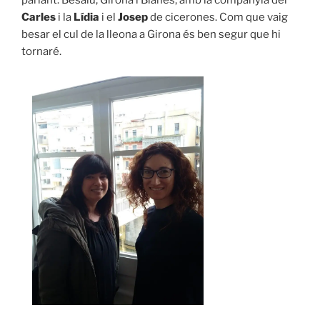
parlant: Besalú, Girona i Blanes, amb la companyia del
Carles
i la
Lídia
i el
Josep
de cicerones. Com que vaig
besar el cul de la lleona a Girona és ben segur que hi
tornaré.