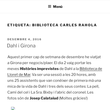
Menú
ETIQUETA:
BIBLIOTECA CARLES RAHOLA
DESEMBRE 4, 2016
Dahl i Girona
Aquest primer cap de setmana de desembre he viatjat
a Girona per negocis/plaer. El dia 2 vaig portar les
meves
Històries imprevistes
de Dahl a la
Biblioteca de
Lloret de Mar
. Va ser una sessió a les 20 hores, amb
uns 25 assistents que van conèixer de primera mà una
mica de la vida de Dahl i tres dels seus contes: La pell,
Camí del cel i La Sra. Bixby i l’abric del coronel. Les
fotos són de
Josep Calataiud
(Moltes gràcies!)