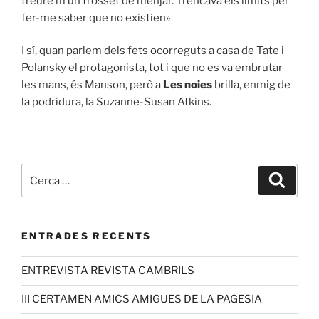
treure’m un trosset de menjar. Trencava els límits per
fer-me saber que no existien»
I sí, quan parlem dels fets ocorreguts a casa de Tate i
Polansky el protagonista, tot i que no es va embrutar
les mans, és Manson, però a
Les noies
brilla, enmig de
la podridura, la Suzanne-Susan Atkins.
ENTRADES RECENTS
ENTREVISTA REVISTA CAMBRILS
III CERTAMEN AMICS AMIGUES DE LA PAGESIA