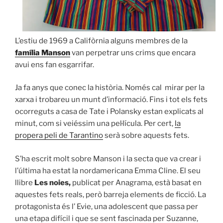
L’estiu de 1969 a Califòrnia alguns membres de la
família Manson
van perpetrar uns crims que encara
avui ens fan esgarrifar.
Ja fa anys que conec la història. Només cal mirar per la
xarxa i trobareu un munt d’informació. Fins i tot els fets
ocorreguts a casa de Tate i Polansky estan explicats al
minut, com si veiéssim una pel·lícula. Per cert,
la
propera peli de Tarantino
serà sobre aquests fets.
S’ha escrit molt sobre Manson i la secta que va crear i
l’última ha estat la nordamericana Emma Cline. El seu
llibre
Les noies,
publicat per Anagrama, està basat en
aquestes fets reals, però barreja elements de ficció. La
protagonista és l’ Evie, una adolescent que passa per
una etapa difícil i que se sent fascinada per Suzanne,