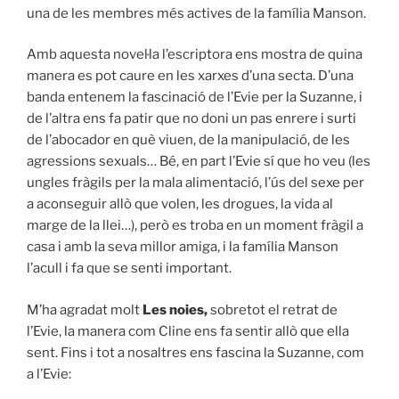
una de les membres més actives de la família Manson.
Amb aquesta novel·la l’escriptora ens mostra de quina
manera es pot caure en les xarxes d’una secta. D’una
banda entenem la fascinació de l’Evie per la Suzanne, i
de l’altra ens fa patir que no doni un pas enrere i surti
de l’abocador en què viuen, de la manipulació, de les
agressions sexuals… Bé, en part l’Evie sí que ho veu (les
ungles fràgils per la mala alimentació, l’ús del sexe per
a aconseguir allò que volen, les drogues, la vida al
marge de la llei…), però es troba en un moment fràgil a
casa i amb la seva millor amiga, i la família Manson
l’acull i fa que se senti important.
M’ha agradat molt
Les noies,
sobretot el retrat de
l’Evie, la manera com Cline ens fa sentir allò que ella
sent. Fins i tot a nosaltres ens fascina la Suzanne, com
a l’Evie: