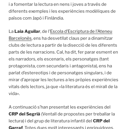
i a fomentar la lectura en nens i joves a través de
diferents exemples i les experiències modèliques de
països com Japó i Finlàndia.
La
Laia Aguilar
, de l’
Escola d’Escriptura de l’Ateneu
Barcelonès
, ens ha desvetllat claus per a dinamitzar
clubs de lectura a partir de la disecció de les diferents
parts de les narracions. Cal, ha dit, fer parar esment en
els narradors, els escenaris, els personatges (tant
protagonista, com secundaris i antagonista), ens ha
parlat d’estereotips i de personatges singulars, i de
mirar d’apropar les lectures a les pròpies experiències
vitals dels lectors, ja que «la literatura és el mirall de la
vida».
A continuació s’han presentat les experiències del
CRP del Segrià
(Ventall de propostes per treballar la
lectura) i del grup de literatura infantil del
CRP del
Garraf
. Totes dues molt interessants i enriquidores.