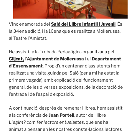
Vinc enamorada del
Saló del Llibre Infantil i Juvenil
. És
la 34ena edició, i la 16ena que es realitza a Mollerussa,
al Teatre l’Amistat.
He assistit a la Trobada Pedagògica organitzada pel
Clijcat,
l’
Ajuntament de Mollerussa
i el
Departament
d’Ensenyament
. Prop d’un centenar d’assistents hem
realitzat una visita guiada pel Saló (per a mi ha estat la
primera vegada), amb explicació del funcionament
general, de les diverses exposicions, de la decoració de
l’entrada i de l’espai d’exposició.
A continuació, després de remenar llibres, hem assistit
a la conferència de
Joan Portell
, autor del llibre
Llegim? com fer lectors entusiastes
, que ens ha
animat a pensar en les nostres constel·lacions lectores