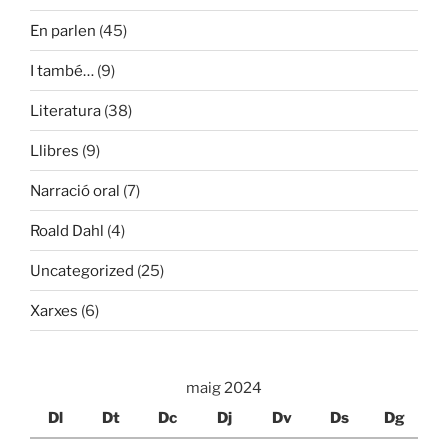
En parlen
(45)
I també…
(9)
Literatura
(38)
Llibres
(9)
Narració oral
(7)
Roald Dahl
(4)
Uncategorized
(25)
Xarxes
(6)
maig 2024
Dl
Dt
Dc
Dj
Dv
Ds
Dg