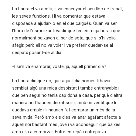
La Laura el va acollir, li va ensenyar el seu lloc de treball,
les seves funcions, i li va comentar que estava
disposada a ajudar-lo en el que calgués. Quan va ser
l’hora de l’esmorzar li va dir que tenien mitja hora i que
normalment baixaven al bar de sota, que si s’hi volia
afegir, però ell no va voler i va preferir quedar-se al
despatx posant-se al dia.
-I se’n va enamorar, vostè, ja, aquell primer dia?
La Laura diu que no, que aquell dia només li havia
semblat algú una mica despistat i també entranyable i
que ben segur no tenia cap dona a casa, per què d’altra
manera no l’haurien deixat sortir amb un vestit que li
quedava ample i li haurien fet comprar un més de la
seva mida. Però amb els dies va anar agafant afecte a
aquell noi bastant més jove i va aconseguir que baixés
amb ella a esmorzar. Entre entrepà i entrepà va