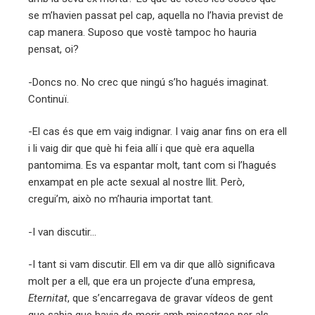
se m’havien passat pel cap, aquella no l’havia previst de
cap manera. Suposo que vostè tampoc ho hauria
pensat, oi?
-Doncs no. No crec que ningú s’ho hagués imaginat.
Continuï.
-El cas és que em vaig indignar. I vaig anar fins on era ell
i li vaig dir que què hi feia allí i que què era aquella
pantomima. Es va espantar molt, tant com si l’hagués
enxampat en ple acte sexual al nostre llit. Però,
cregui’m, això no m’hauria importat tant.
-I van discutir…
-I tant si vam discutir. Ell em va dir que allò significava
molt per a ell, que era un projecte d’una empresa,
Eternitat
, que s’encarregava de gravar vídeos de gent