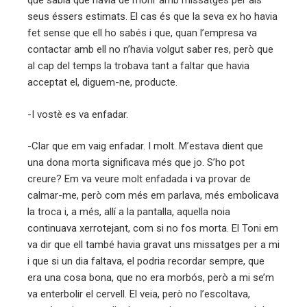
que sabia que havia de morir amb missatges per als
seus éssers estimats. El cas és que la seva ex ho havia
fet sense que ell ho sabés i que, quan l’empresa va
contactar amb ell no n’havia volgut saber res, però que
al cap del temps la trobava tant a faltar que havia
acceptat el, diguem-ne, producte.
-I vostè es va enfadar.
-Clar que em vaig enfadar. I molt. M’estava dient que
una dona morta significava més que jo. S’ho pot
creure? Em va veure molt enfadada i va provar de
calmar-me, però com més em parlava, més embolicava
la troca i, a més, allí a la pantalla, aquella noia
continuava xerrotejant, com si no fos morta. El Toni em
va dir que ell també havia gravat uns missatges per a mi
i que si un dia faltava, el podria recordar sempre, que
era una cosa bona, que no era morbós, però a mi se’m
va enterbolir el cervell. El veia, però no l’escoltava,