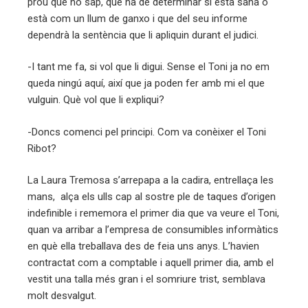
prou que ho sap, que ha de determinar si està sana o
està com un llum de ganxo i que del seu informe
dependrà la sentència que li apliquin durant el judici.
-I tant me fa, si vol que li digui. Sense el Toni ja no em
queda ningú aquí, així que ja poden fer amb mi el que
vulguin. Què vol que li expliqui?
-Doncs comenci pel principi. Com va conèixer el Toni
Ribot?
La Laura Tremosa s’arrepapa a la cadira, entrellaça les
mans, alça els ulls cap al sostre ple de taques d’origen
indefinible i rememora el primer dia que va veure el Toni,
quan va arribar a l’empresa de consumibles informàtics
en què ella treballava des de feia uns anys. L’havien
contractat com a comptable i aquell primer dia, amb el
vestit una talla més gran i el somriure trist, semblava
molt desvalgut.