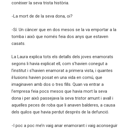
conèixer la seva trista història.
-La mort de de la seva dona, oi?
-Sí. Un càncer que en dos mesos se la va emportar a la
tomba i això que només feia dos anys que estaven
casats.
La Laura explica tots els detalls dels joves enamorats
segons li havia explicat ell, com s’havien conegut a
l’institut i s’havien enamorat a primera vista, i quantes
il·lusions havien posat en una vida en comú, que
imaginaven amb dos o tres fills. Quan va entrar a
l’empresa feia pocs mesos que havia mort la seva
dona i per això passejava la seva tristor amunt i avall i
aquelles peces de roba que li anaven balderes, a causa
dels quilos que havia perdut després de la defunció.
-I poc a poc me’n vaig anar enamorant i vaig aconseguir