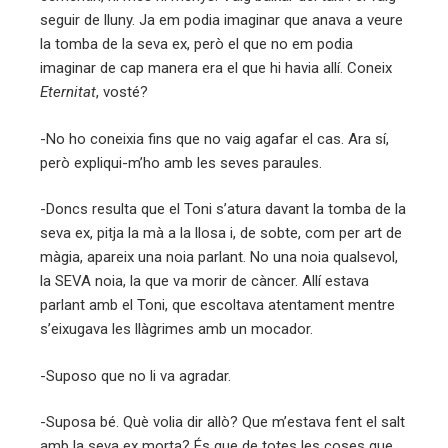
seguir de lluny. Ja em podia imaginar que anava a veure
la tomba de la seva ex, però el que no em podia
imaginar de cap manera era el que hi havia allí. Coneix
Eternitat
, vosté?
-No ho coneixia fins que no vaig agafar el cas. Ara sí,
però expliqui-m’ho amb les seves paraules.
-Doncs resulta que el Toni s’atura davant la tomba de la
seva ex, pitja la mà a la llosa i, de sobte, com per art de
màgia, apareix una noia parlant. No una noia qualsevol,
la SEVA noia, la que va morir de càncer. Allí estava
parlant amb el Toni, que escoltava atentament mentre
s’eixugava les llàgrimes amb un mocador.
-Suposo que no li va agradar.
-Suposa bé. Què volia dir allò? Que m’estava fent el salt
amb la seva ex morta? És que de totes les coses que