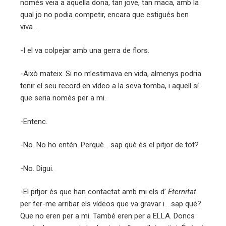
només veia a aquella dona, tan jove, tan maca, amb la
qual jo no podia competir, encara que estigués ben
viva…
-I el va colpejar amb una gerra de flors.
-Això mateix. Si no m’estimava en vida, almenys podria
tenir el seu record en vídeo a la seva tomba, i aquell sí
que seria només per a mi.
-Entenc.
-No. No ho entén. Perquè… sap què és el pitjor de tot?
-No. Digui.
-El pitjor és que han contactat amb mi els d’
Eternitat
per fer-me arribar els vídeos que va gravar i… sap què?
Que no eren per a mi. També eren per a ELLA. Doncs