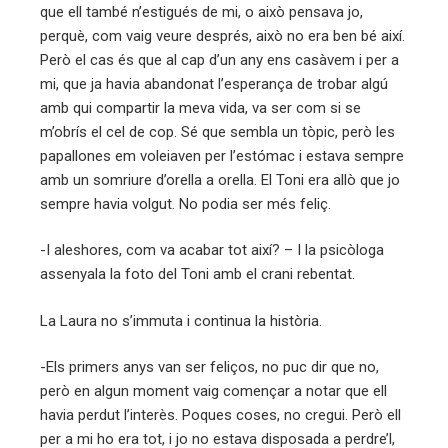
que ell també n’estigués de mi, o això pensava jo,
perquè, com vaig veure després, això no era ben bé així.
Però el cas és que al cap d’un any ens casàvem i per a
mi, que ja havia abandonat l’esperança de trobar algú
amb qui compartir la meva vida, va ser com si se
m’obrís el cel de cop. Sé que sembla un tòpic, però les
papallones em voleiaven per l’estómac i estava sempre
amb un somriure d’orella a orella. El Toni era allò que jo
sempre havia volgut. No podia ser més feliç.
-I aleshores, com va acabar tot així? – I la psicòloga
assenyala la foto del Toni amb el crani rebentat.
La Laura no s’immuta i continua la història.
-Els primers anys van ser feliços, no puc dir que no,
però en algun moment vaig començar a notar que ell
havia perdut l’interès. Poques coses, no cregui. Però ell
per a mi ho era tot, i jo no estava disposada a perdre’l,