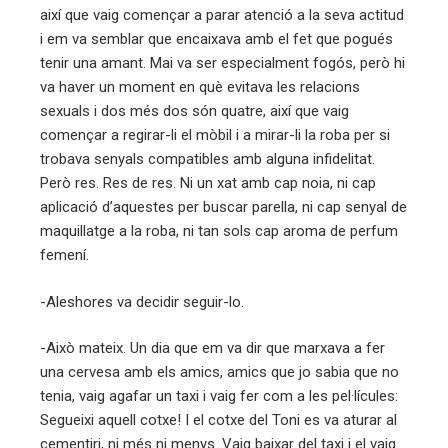
així que vaig començar a parar atenció a la seva actitud
i em va semblar que encaixava amb el fet que pogués
tenir una amant. Mai va ser especialment fogós, però hi
va haver un moment en què evitava les relacions
sexuals i dos més dos són quatre, així que vaig
començar a regirar-li el mòbil i a mirar-li la roba per si
trobava senyals compatibles amb alguna infidelitat.
Però res. Res de res. Ni un xat amb cap noia, ni cap
aplicació d’aquestes per buscar parella, ni cap senyal de
maquillatge a la roba, ni tan sols cap aroma de perfum
femení.
-Aleshores va decidir seguir-lo.
-Això mateix. Un dia que em va dir que marxava a fer
una cervesa amb els amics, amics que jo sabia que no
tenia, vaig agafar un taxi i vaig fer com a les pel·lícules:
Segueixi aquell cotxe! I el cotxe del Toni es va aturar al
cementiri, ni més ni menys. Vaig baixar del taxi i el vaig