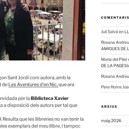
COMENTARIS
Juli Salvà
en
LL
Rosana Andre
AMIGUES DE 
Maria del Pilar
DE LA PAGESI
Rosana Andre
gon Sant Jordi com autora, amb la
t de
Les Aventures d’en Nic,
que ara
Pere Homs Jo
onvidada per la
Biblioteca Xavier
a a disposició dels autors per tal que
ARXIUS
 Resulta que les llibreries no van tenir la
maig 2026
bles exemplars del meu llibre, i tampoc