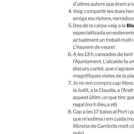
d’altres autors que èrem a l
Vaig compartir les dues ho
amiga escriptora, narradora
Des de la carpa veig a la
Bla
especialitzada en esdeveni
actualment un treball molt 
L’haurem de veure!
A les 13 h, cansades de tant 
l’Ajuntament. L’alcalde fa 
discurs curtet, que s’agraei
magnífiques vistes de la pla
Jo no em compro cap llibre, 
la Judit, a la Claudia, a l’Andr
aquest últim, un que tinc gan
regal (no li dieu a ell)
Cap a les 17 baixo al Port i 
que m’estima i em cuida (no
llibreria de Cambrils molt cè
més)