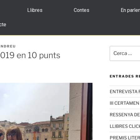
Llibres
Contes
En parle
cte
ANDREU
2019 en 10 punts
ENTRADES R
ENTREVISTA 
III CERTAMEN
RESSENYA D
LLIBRES CLIC
PREMIS LITE