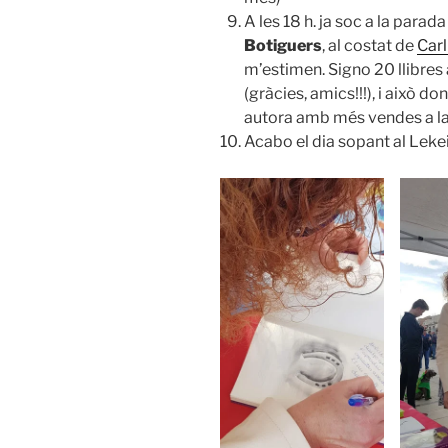
A les 18 h. ja soc a la parada
Botiguers
, al costat de
Carl
m’estimen. Signo 20 llibre
(gràcies, amics!!!), i això d
autora amb més vendes a la 
Acabo el dia sopant al Leke