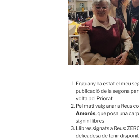
Enguany ha estat el meu se
publicació de la segona par
volta pel Priorat
Pel matí vaig anar a Reus c
Amorós
, que posa una carp
signin llibres
Llibres signats a Reus: ZERO.
delicadesa de tenir disponi