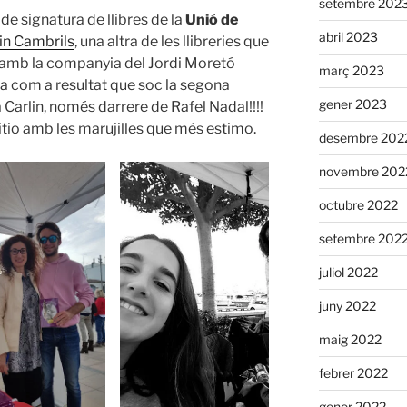
setembre 202
 de signatura de llibres de la
Unió de
abril 2023
in Cambrils
, una altra de les llibreries que
s amb la companyia del Jordi Moretó
març 2023
ona com a resultat que soc la segona
gener 2023
Carlin, només darrere de Rafel Nadal!!!!
itio amb les marujilles que més estimo.
desembre 202
novembre 202
octubre 2022
setembre 202
juliol 2022
juny 2022
maig 2022
febrer 2022
gener 2022