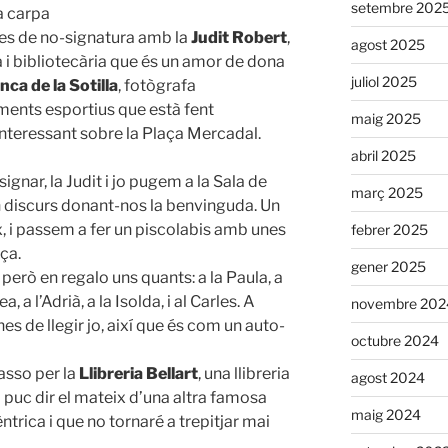
setembre 202
a carpa
res de no-signatura amb la
Judit Robert
,
agost 2025
 i bibliotecària que és un amor de dona
juliol 2025
nca de la Sotilla
, fotògrafa
ments esportius que està fent
maig 2025
interessant sobre la Plaça Mercadal.
abril 2025
signar, la Judit i jo pugem a la Sala de
març 2025
un discurs donant-nos la benvinguda. Un
x, i passem a fer un piscolabis amb unes
febrer 2025
ça.
gener 2025
però en regalo uns quants: a la Paula, a
ea, a l’Adrià, a la Isolda, i al Carles. A
novembre 202
es de llegir jo, així que és com un auto-
octubre 2024
passo per la
Llibreria Bellart
, una llibreria
agost 2024
 puc dir el mateix d’una altra famosa
maig 2024
ntrica i que no tornaré a trepitjar mai