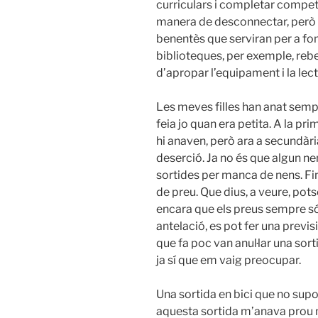
curriculars i completar competè
manera de desconnectar, però 
benentès que serviran per a fo
biblioteques, per exemple, reb
d’apropar l’equipament i la lect
Les meves filles han anat sempr
feia jo quan era petita. A la pr
hi anaven, però ara a secundàr
deserció. Ja no és que algun nen
sortides per manca de nens. Fi
de preu. Que dius, a veure, pots
encara que els preus sempre só
antelació, es pot fer una previs
que fa poc van anul·lar una sort
ja sí que em vaig preocupar.
Una sortida en bici que no sup
aquesta sortida m’anava prou ma