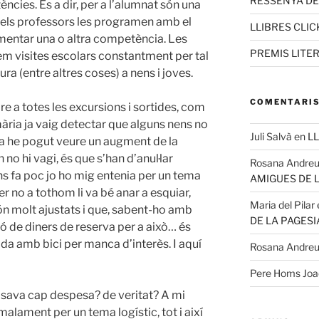
RESSENYA D
ncies. És a dir, per a l’alumnat són una
els professors les programen amb el
LLIBRES CLIC
mentar una o altra competència. Les
PREMIS LITE
em visites escolars constantment per tal
ura (entre altres coses) a nens i joves.
COMENTARIS
e a totes les excursions i sortides, com
imària ja vaig detectar que alguns nens no
Juli Salvà
en
LL
ia he pogut veure un augment de la
 no hi vagi, és que s’han d’anul·lar
Rosana Andre
ns fa poc jo ho mig entenia per un tema
AMIGUES DE 
er no a tothom li va bé anar a esquiar,
Maria del Pilar
n molt ajustats i que, sabent-ho amb
DE LA PAGESI
ió de diners de reserva per a això… és
ida amb bici per manca d’interès. I aquí
Rosana Andre
Pere Homs Jo
osava cap despesa? de veritat? A mi
lament per un tema logístic, tot i així