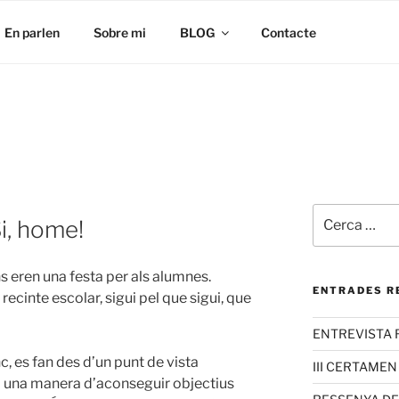
En parlen
Sobre mi
BLOG
Contacte
i, home!
ns eren una festa per als alumnes.
ENTRADES R
recinte escolar, sigui pel que sigui, que
ENTREVISTA 
c, es fan des d’un punt de vista
III CERTAMEN
m una manera d’aconseguir objectius