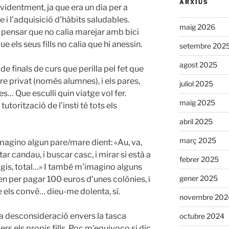
ARXIUS
 evidentment, ja que era un dia per a
 i l’adquisició d’hàbits saludables.
maig 2026
pensar que no calia marejar amb bici
ue els seus fills no calia que hi anessin.
setembre 202
agost 2025
e finals de curs que perilla pel fet que
re privat (només alumnes), i els pares,
juliol 2025
es… Que esculli quin viatge vol fer.
maig 2025
torització de l’insti té tots els
abril 2025
març 2025
agino algun pare/mare dient: «Au, va,
tar candau, i buscar casc, i mirar si està a
febrer 2025
vagis, total…» I també m’imagino alguns
gener 2025
n per pagar 100 euros d’unes colònies, i
e els convé… dieu-me dolenta, sí.
novembre 202
a desconsideració envers la tasca
octubre 2024
rs els propis fills. Poc m’equivoco si dic