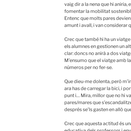
vaig dir a la nena que hi aniria,
fomentar la mobilitat sostenible
Entenc que molts pares devien 
amunt i avall, i van considerar q
Crec que també hi ha un viatge d
els alumnes en gestionen un alt
clar: doncs no anirà a dos viatg
M’ensumo que el viatge amb la tu
números per no fer-se.
Que dieu-me dolenta, però m’im
ara has de carregar la bici, i por
punt i… Mira, millor que no hi 
pares/mares que s’escandalitze
després se’ls gasten en allò qu
Crec que aquesta actitud és un
educativa dels professors i enve