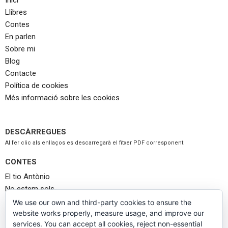
Inici
Llibres
Contes
En parlen
Sobre mi
Blog
Contacte
Política de cookies
Més informació sobre les cookies
DESCÀRREGUES
Al fer clic als enllaços es descarregarà el fitxer PDF corresponent.
CONTES
El tio Antònio
No estem sols
No m’estranya
We use our own and third-party cookies to ensure the
website works properly, measure usage, and improve our
La cita
services. You can accept all cookies, reject non-essential
Llop busca caputxeta