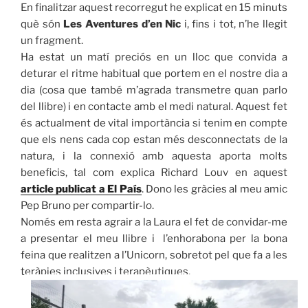
En finalitzar aquest recorregut he explicat en 15 minuts
què són
Les Aventures d’en Nic
i, fins i tot, n’he llegit
un fragment.
Ha estat un matí preciós en un lloc que convida a
deturar el ritme habitual que portem en el nostre dia a
dia (cosa que també m’agrada transmetre quan parlo
del llibre) i en contacte amb el medi natural. Aquest fet
és actualment de vital importància si tenim en compte
que els nens cada cop estan més desconnectats de la
natura, i la connexió amb aquesta aporta molts
beneficis, tal com explica Richard Louv en aquest
article publicat a El País
. Dono les gràcies al meu amic
Pep Bruno per compartir-lo.
Només em resta agrair a la Laura el fet de convidar-me
a presentar el meu llibre i l’enhorabona per la bona
feina que realitzen a l’Unicorn, sobretot pel que fa a les
teràpies inclusives i terapèutiques.