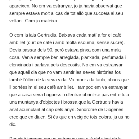
apareixen. No em va estranyar, jo ja havia observat que
sempre estava molt al cas de tot allò que succeïa al seu
voltant. Com jo mateixa.
O com la iaia Gertrudis. Baixava cada matí a fer el cafè
amb llet (curt de cafè i amb molta escuma, sense sucre).
Devia passar dels 90, però estava pinxa com una mala
cosa. Venia sempre ben arreglada, planxada, perfumada i
clenxinada i parlava pels descosits. No em va estranyar
que aquell dia que no vam sentir les seves històries fos
també l’últim de la seva vida. Va morir a la taula, abans que
li portèssim el seu cafè amb llet. I tampoc em va estranyar
que a casa seva haguessin d’entrar obrint-se pas entre tota
una muntanya d’objectes i brossa que la Gertrudis havia
anat acumulant al cap dels anys. Síndrome de Diogenes
crec que en diuen. Si és que en veig de tots colors, ja us ho
dic.
Per això tampoc em va estranyar res allò del xicot de la