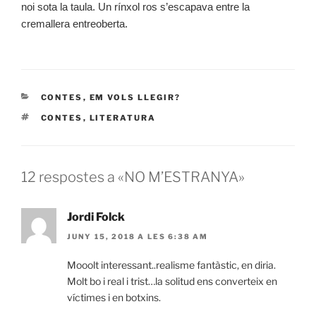
noi sota la taula. Un rínxol ros s’escapava entre la
cremallera entreoberta.
CONTES
,
EM VOLS LLEGIR?
CONTES
,
LITERATURA
12 respostes a «NO M’ESTRANYA»
Jordi Folck
JUNY 15, 2018 A LES 6:38 AM
Mooolt interessant..realisme fantàstic, en diria.
Molt bo i real i trist…la solitud ens converteix en
víctimes i en botxins.