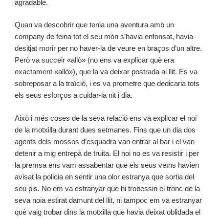
agradable.
Quan va descobrir que tenia una aventura amb un
company de feina tot el seu món s’havia enfonsat, havia
desitjat morir per no haver-la de veure en braços d’un altre.
Però va succeir «allò» (no ens va explicar què era
exactament «allò»), que la va deixar postrada al llit. Es va
sobreposar a la traïció, i es va prometre que dedicaria tots
els seus esforços a cuidar-la nit i dia.
Això i més coses de la seva relació ens va explicar el noi
de la motxilla durant dues setmanes. Fins que un dia dos
agents dels mossos d’esquadra van entrar al bar i el van
detenir a mig entrepà de truita. El noi no es va resistir i per
la premsa ens vam assabentar que els seus veïns havien
avisat la policia en sentir una olor estranya que sortia del
seu pis. No em va estranyar que hi trobessin el tronc de la
seva noia estirat damunt del llit, ni tampoc em va estranyar
què vaig trobar dins la motxilla que havia deixat oblidada el