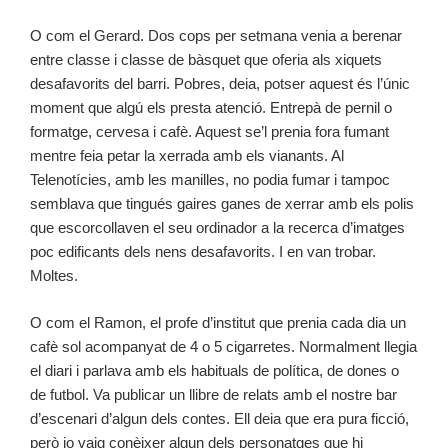
O com el Gerard. Dos cops per setmana venia a berenar
entre classe i classe de bàsquet que oferia als xiquets
desafavorits del barri. Pobres, deia, potser aquest és l’únic
moment que algú els presta atenció. Entrepà de pernil o
formatge, cervesa i cafè. Aquest se’l prenia fora fumant
mentre feia petar la xerrada amb els vianants. Al
Telenotícies, amb les manilles, no podia fumar i tampoc
semblava que tingués gaires ganes de xerrar amb els polis
que escorcollaven el seu ordinador a la recerca d’imatges
poc edificants dels nens desafavorits. I en van trobar.
Moltes.
O com el Ramon, el profe d’institut que prenia cada dia un
cafè sol acompanyat de 4 o 5 cigarretes. Normalment llegia
el diari i parlava amb els habituals de política, de dones o
de futbol. Va publicar un llibre de relats amb el nostre bar
d’escenari d’algun dels contes. Ell deia que era pura ficció,
però jo vaig conèixer algun dels personatges que hi