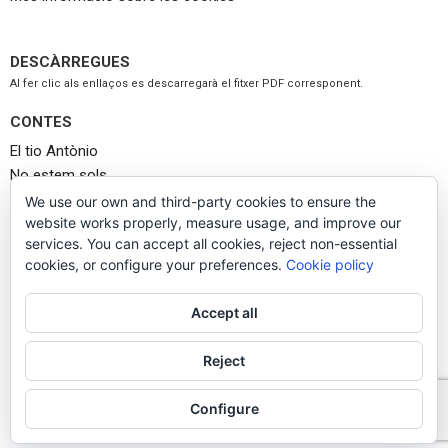
DESCÀRREGUES
Al fer clic als enllaços es descarregarà el fitxer PDF corresponent.
CONTES
El tio Antònio
No estem sols
No m’estranya
We use our own and third-party cookies to ensure the
La cita
website works properly, measure usage, and improve our
services. You can accept all cookies, reject non-essential
Llop busca caputxeta
cookies, or configure your preferences.
Cookie policy
PROPOSTES DIDÀCTIQUES
Accept all
1.-
Les Aventures d’en Nic – Baix Camp i la Ribera d’Ebre
2.-
Les Aventures d’en Nic – Priorat
Reject
Configure
© 2022 www.rosanaandreu.com