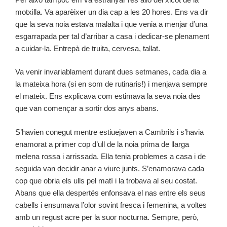
motxilla. Va aparèixer un dia cap a les 20 hores. Ens va dir
que la seva noia estava malalta i que venia a menjar d’una
esgarrapada per tal d’arribar a casa i dedicar-se plenament
a cuidar-la. Entrepà de truita, cervesa, tallat.
Va venir invariablament durant dues setmanes, cada dia a
la mateixa hora (si en som de rutinaris!) i menjava sempre
el mateix. Ens explicava com estimava la seva noia des
que van començar a sortir dos anys abans.
S’havien conegut mentre estiuejaven a Cambrils i s’havia
enamorat a primer cop d’ull de la noia prima de llarga
melena rossa i arrissada. Ella tenia problemes a casa i de
seguida van decidir anar a viure junts. S’enamorava cada
cop que obria els ulls pel matí i la trobava al seu costat.
Abans que ella despertés enfonsava el nas entre els seus
cabells i ensumava l’olor sovint fresca i femenina, a voltes
amb un regust acre per la suor nocturna. Sempre, però,