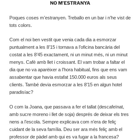
NO M’ESTRANYA
Poques coses m’estranyen. Treballo en un bar i n’he vist de
tots colors.
Com el noi ben vestit que venia cada dia a esmorzar
puntualment a les 8’15 i tornava a l’oficina bancària del
costat a les 8’45 exactament, ni un minut més, ni un minut
menys. Cafè amb llet i croissant. El vam trobar a faltar el
dia que no va aparèixer a l’hora habitual, fins que ens vam
assabentar que havia estafat 150.000 euros als seus
clients. També devia esmorzar a les 8’15 en algun hotel
paradisíac?
O com la Joana, que passava a fer el tallat (descafeïnat,
amb sucre moreno i llet de soja) després de deixar els tres
nens a l’escola. Sempre explicava com n’era de feliç
cuidant de la seva família. Deu ser ara més feliç amb el
professor de pàdel amb qui es va fugar a la francesa?