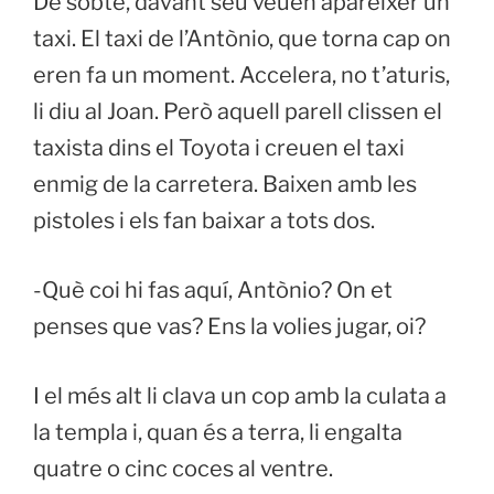
De sobte, davant seu veuen aparèixer un
taxi. El taxi de l’Antònio, que torna cap on
eren fa un moment. Accelera, no t’aturis,
li diu al Joan. Però aquell parell clissen el
taxista dins el Toyota i creuen el taxi
enmig de la carretera. Baixen amb les
pistoles i els fan baixar a tots dos.
-Què coi hi fas aquí, Antònio? On et
penses que vas? Ens la volies jugar, oi?
I el més alt li clava un cop amb la culata a
la templa i, quan és a terra, li engalta
quatre o cinc coces al ventre.