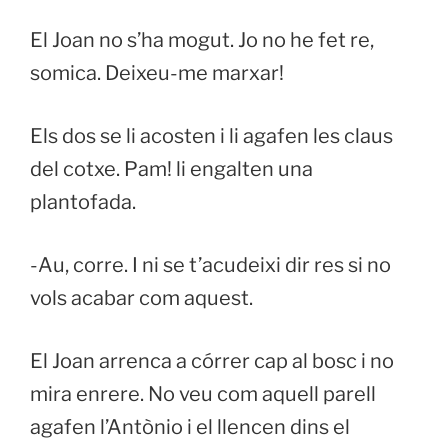
El Joan no s’ha mogut. Jo no he fet re,
somica. Deixeu-me marxar!
Els dos se li acosten i li agafen les claus
del cotxe. Pam! li engalten una
plantofada.
-Au, corre. I ni se t’acudeixi dir res si no
vols acabar com aquest.
El Joan arrenca a córrer cap al bosc i no
mira enrere. No veu com aquell parell
agafen l’Antònio i el llencen dins el