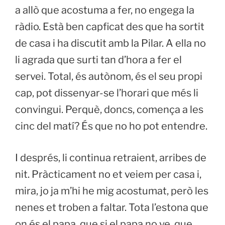
a allò que acostuma a fer, no engega la
ràdio. Està ben capficat des que ha sortit
de casa i ha discutit amb la Pilar. A ella no
li agrada que surti tan d’hora a fer el
servei. Total, és autònom, és el seu propi
cap, pot dissenyar-se l’horari que més li
convingui. Perquè, doncs, comença a les
cinc del matí? És que no ho pot entendre.
I després, li continua retraient, arribes de
nit. Pràcticament no et veiem per casa i,
mira, jo ja m’hi he mig acostumat, però les
nenes et troben a faltar. Tota l’estona que
on és el papa, que si el papa no ve, que