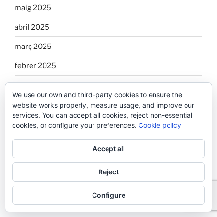
maig 2025
abril 2025
març 2025
febrer 2025
gener 2025
We use our own and third-party cookies to ensure the
novembre 2024
website works properly, measure usage, and improve our
services. You can accept all cookies, reject non-essential
octubre 2024
cookies, or configure your preferences.
Cookie policy
agost 2024
Accept all
maig 2024
Reject
setembre 2023
Configure
abril 2023