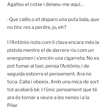
Agafeu el cotxe i deixeu-me aquí…
-Que callis o et disparo una puta bala, que
no tinc res a perdre, jo, eh?
I l’Antònio nota com li clava encara més la
pistola mentre el de darrere riu com un
energumen i s’encén una cigarreta. No es
pot fumar al taxi, pensa l’Antònio, i de
seguida esborra el pensament. Ara no
toca. Calla i obeeix. Amb una mica de sort
tot acabarà bé. I l’únic pensament que té
ara és tornar a veure a les nenes i a la
Pilar.