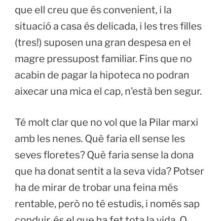
que ell creu que és convenient, i la
situació a casa és delicada, i les tres filles
(tres!) suposen una gran despesa en el
magre pressupost familiar. Fins que no
acabin de pagar la hipoteca no podran
aixecar una mica el cap, n’està ben segur.
Té molt clar que no vol que la Pilar marxi
amb les nenes. Què faria ell sense les
seves floretes? Què faria sense la dona
que ha donat sentit a la seva vida? Potser
ha de mirar de trobar una feina més
rentable, però no té estudis, i només sap
conduir, és el que ha fet tota la vida. O