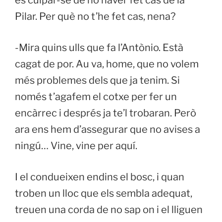
és culpar-se de no haver fet cas de la
Pilar. Per què no t’he fet cas, nena?
-Mira quins ulls que fa l’Antònio. Està
cagat de por. Au va, home, que no volem
més problemes dels que ja tenim. Si
només t’agafem el cotxe per fer un
encàrrec i després ja te’l trobaran. Però
ara ens hem d’assegurar que no avises a
ningú… Vine, vine per aquí.
I el condueixen endins el bosc, i quan
troben un lloc que els sembla adequat,
treuen una corda de no sap on i el lliguen